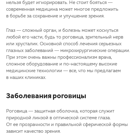
нельзя будет игнорировать. Не стоит бояться —
ОМС
Другие заболевания глаз
современная медицина может многое предложить
в борьбе за сохранение и улучшение зрения.
Партнерам
Детская офтальмология
Глаз — сложный орган, и болезнь может коснуться
любой его части, будь то роговица, зрительный нерв
Закупки
Оптика
или хрусталик. Основной способ лечения серьезных
глазных заболеваний — микрохирургические операции.
Клуб офтальмологов
При этом очень важны профессионализм врача,
сложное оборудование и по-настоящему высокие
медицинские технологии — все, что мы предлагаем
в наших клиниках.
Заболевания роговицы
Роговица — защитная оболочка, которая служит
природной линзой в оптической системе глаза.
От ее прозрачности и правильной сферической формы
зависит качество зрения.