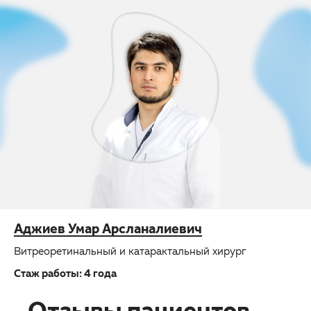
Аджиев Умар Арсланалиевич
Ж
Витреоретинальный и катарактальный хирург
Ви
Стаж работы: 4 года
Ст