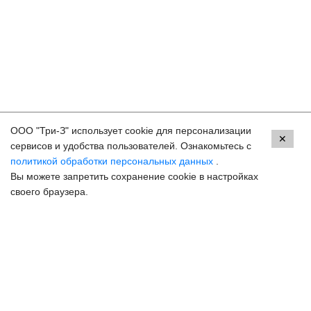
ООО "Три-З" использует cookie для персонализации
Контакты
✕
сервисов и удобства пользователей. Ознакомьтесь с
политикой обработки персональных данных
.
Ессентуки, ул. Кисловодская, 90
Вы можете запретить сохранение cookie в настройках
8 (800) 250-33-30
своего браузера.
Задать вопрос
Онлайн запись
hello@3z.ru
Контакты для СМИ
© 2003-2026 3Z Прогрессивная офтальмология