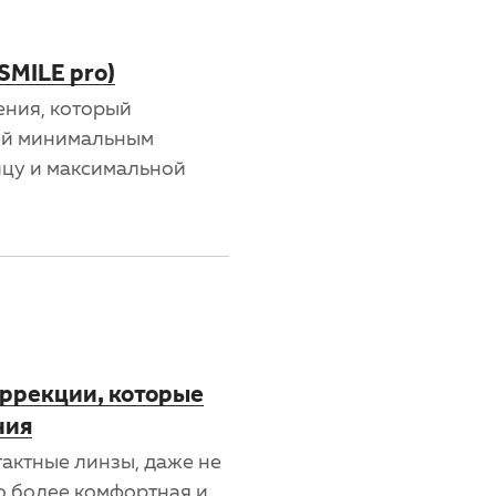
SMILE pro)
ения, который
гий минимальным
ицу и максимальной
оррекции, которые
ния
тактные линзы, даже не
о более комфортная и