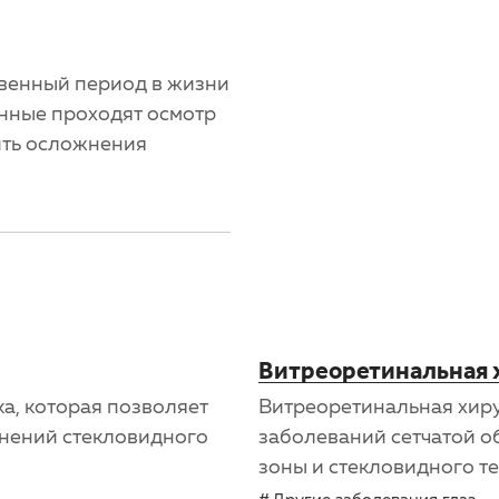
венный период в жизни
нные проходят осмотр
ить осложнения
Витреоретинальная 
а, которая позволяет
Витреоретинальная хир
тнений стекловидного
заболеваний сетчатой о
зоны и стекловидного т