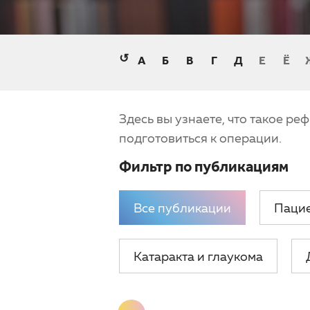
↺
А
Б
В
Г
Д
Е
Ё
Здесь вы узнаете, что такое ре
подготовиться к операции.
Фильтр по публикациям
Все публикации
Паци
Катаракта и глаукома