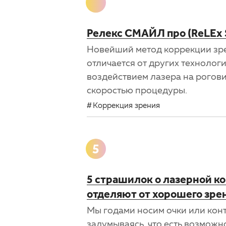
Релекс СМАЙЛ про (ReLEx 
Новейший метод коррекции зр
отличается от других техноло
воздействием лазера на рогов
скоростью процедуры.
Коррекция зрения
5
5 страшилок о лазерной к
отделяют от хорошего зре
Мы годами носим очки или кон
задумываясь, что есть возможн