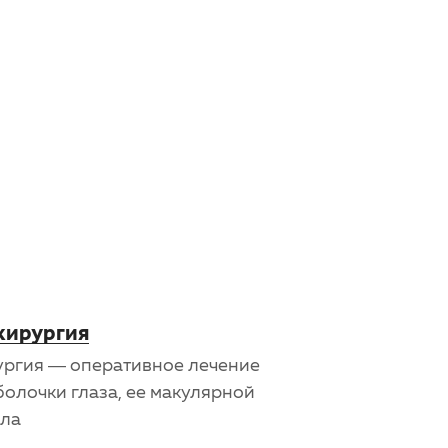
хирургия
ургия — оперативное лечение
болочки глаза, ее макулярной
ела