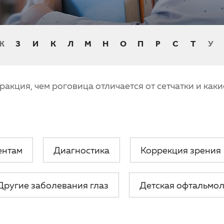
Ж
З
И
К
Л
М
Н
О
П
Р
С
Т
У
фракция, чем роговица отличается от сетчатки и ка
ентам
Диагностика
Коррекция зрения
Другие заболевания глаз
Детская офтальмо