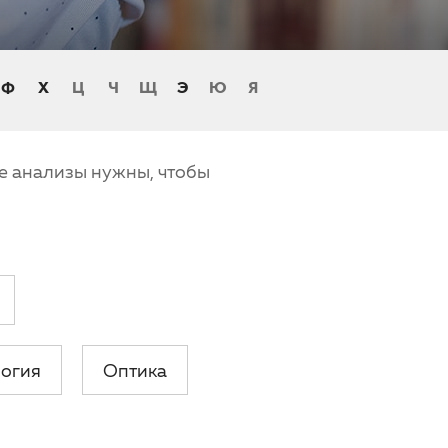
Ф
Х
Ц
Ч
Щ
Э
Ю
Я
кие анализы нужны, чтобы
логия
Оптика