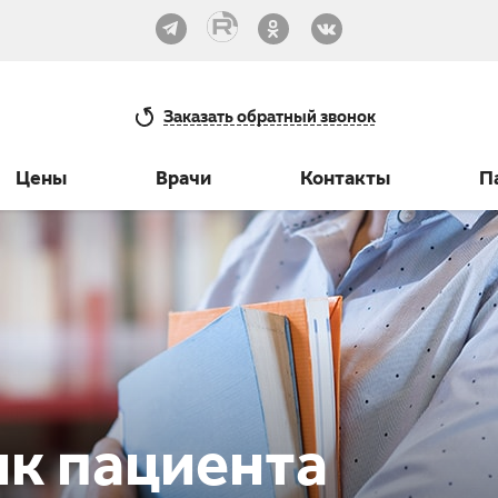
33-30
Заказать
обратный звонок
Цены
Врачи
Контакты
П
к пациента