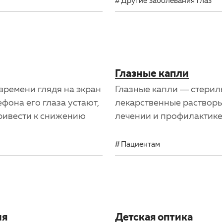
Другие заболевания глаз
Глазные капли
времени глядя на экран
Глазные капли — стери
фона его глаза устают,
лекарственные растворы
привести к снижению
лечении и профилактике
Пациентам
ия
Детская оптика