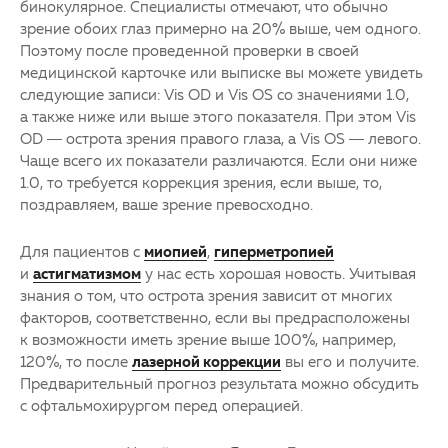
бинокулярное. Специалисты отмечают, что обычно
зрение обоих глаз примерно на 20% выше, чем одного.
Поэтому после проведенной проверки в своей
медицинской карточке или выписке вы можете увидеть
следующие записи: Vis OD и Vis OS со значениями 1.0,
а также ниже или выше этого показателя. При этом Vis
OD — острота зрения правого глаза, а Vis OS — левого.
Чаще всего их показатели различаются. Если они ниже
1.0, то требуется коррекция зрения, если выше, то,
поздравляем, ваше зрение превосходно.
Для пациентов с
миопией
,
гиперметропией
и
астигматизмом
у нас есть хорошая новость. Учитывая
знания о том, что острота зрения зависит от многих
факторов, соответственно, если вы предрасположены
к возможности иметь зрение выше 100%, например,
120%, то после
лазерной коррекции
вы его и получите.
Предварительный прогноз результата можно обсудить
с офтальмохирургом перед операцией.