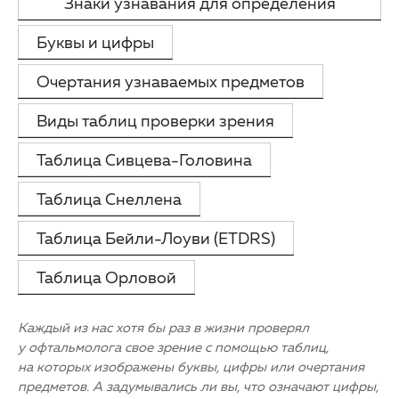
Знаки узнавания для определения
ОМС
Другие заболевания глаз
остроты зрения
Буквы и цифры
Партнерам
Детская офтальмология
Очертания узнаваемых предметов
Закупки
Оптика
Виды таблиц проверки зрения
Клуб офтальмологов
Таблица Сивцева-Головина
Таблица Снеллена
Таблица Бейли-Лоуви (ETDRS)
Таблица Орловой
Каждый из нас хотя бы раз в жизни проверял
у офтальмолога свое зрение с помощью таблиц,
на которых изображены буквы, цифры или очертания
предметов. А задумывались ли вы, что означают цифры,