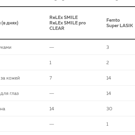
ReLEx SMILE
Femto
(в днях)
ReLEx SMILE pro
Super LASIK
CLEAR
уками
—
3
1
2
 за кожей
7
14
для глаз
—
14
йна
14
30
—
1