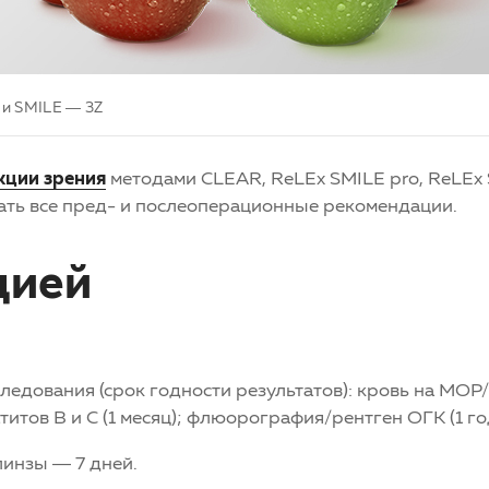
 и SMILE — 3Z
кции зрения
методами CLEAR, ReLEx SMILE pro, ReLEx 
ть все пред- и послеоперационные рекомендации.
цией
ледования (срок годности результатов): кровь на МОР
титов В и С (1 месяц); флюорография/рентген ОГК (1 го
линзы — 7 дней.