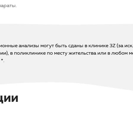
параты.
онные анализы могут быть сданы в клинике 3Z (за ис
и), в поликлинике по месту жительства или в любом 
*.
ции