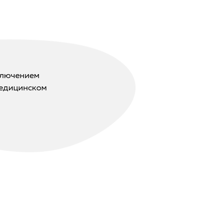
ключением
медицинском