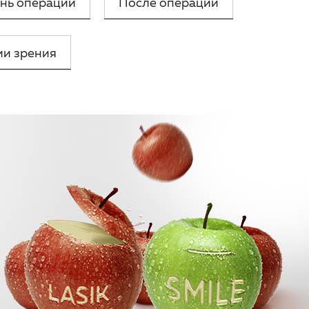
ень операции
После операции
ии зрения