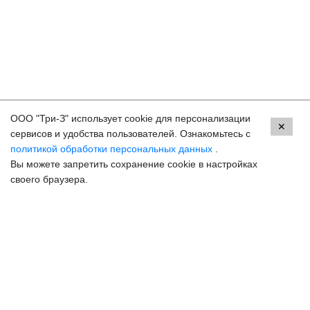
ООО "Три-З" использует cookie для персонализации
Контакты
✕
сервисов и удобства пользователей. Ознакомьтесь с
политикой обработки персональных данных
.
Ессентуки, ул. Кисловодская, 90
Вы можете запретить сохранение cookie в настройках
8 (800) 250-33-30
своего браузера.
Задать вопрос
Онлайн запись
hello@3z.ru
Контакты для СМИ
© 2003-2026 3Z Прогрессивная офтальмология