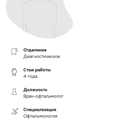
ОМС
Другие заболевания глаз
Партнерам
Детская офтальмология
Закупки
Оптика
Клуб офтальмологов
Отделение
Диагностическое
Стаж работы
4 года
Должность
Врач-офтальмолог
Специализация
Офтальмология