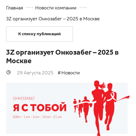
Главная
Новости компании
ОМС
Другие заболевания глаз
3Z организует Онкозабег – 2025 в Москве
Партнерам
Детская офтальмология
К списку публикаций
Закупки
Оптика
Клуб офтальмологов
3Z организует Онкозабег – 2025 в
Москве
29 Августа 2025
Новости