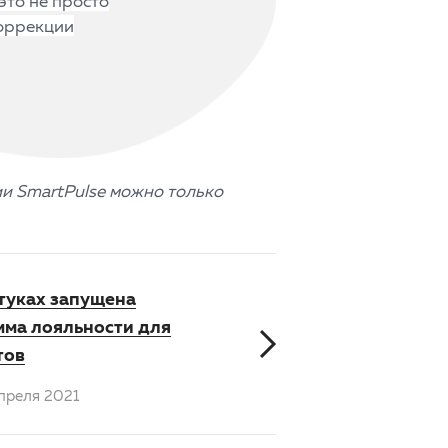
это не просто
коррекции
и SmartPulse можно только
туках запущена
мма лояльности для
тов
преля 2021