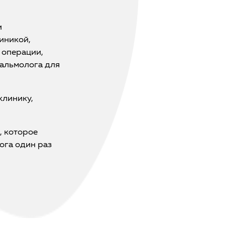
и
иникой,
 операции,
тальмолога для
 клинику,
, которое
ога один раз