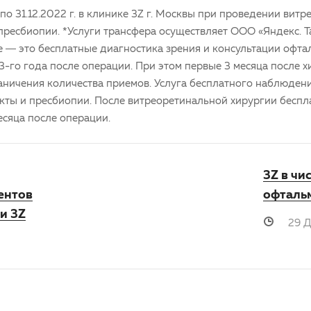
 по 31.12.2022 г. в клинике 3Z г. Москвы при проведении
витр
пресбиопии
. *Услуги трансфера осуществляет ООО «Яндекс. Т
 — это бесплатные диагностика зрения и консультации офтал
и 3-го года после операции. При этом первые 3 месяца после
ничения количества приемов. Услуга бесплатного наблюдения
акты
и
пресбиопии
. После
витреоретинальной хирургии
беспл
есяца после операции.
3Z в чи
ентов
офталь
ти 3Z
29 Д