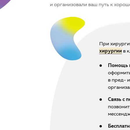
и организовали ваш путь к хорош
При хирурги
хирургии
в 
Помощь 
оформить
в пред- 
организ
Связь с 
позвонит
мессендж
Бесплатн