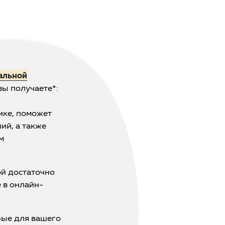
альной
вы получаете*:
нике, поможет
ий, а также
м
ой достаточно
 в онлайн-
рые для вашего