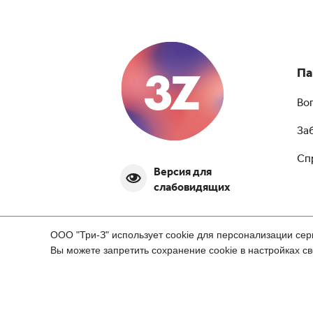
Па
Во
За
Сп
Версия для
слабовидящих
ООО "Три-З" использует cookie для персонализации сер
Вы можете запретить сохранение cookie в настройках св
© 2003-2026 3Z Прогрессивная офталь