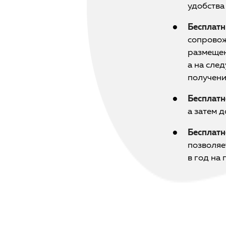
удобства
Бесплатн
сопровож
размещен
а на сле
получени
Бесплатн
а затем 
Бесплатн
позволяе
в год на