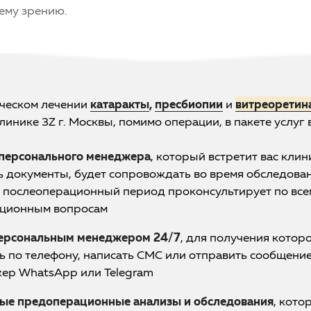
ему зрению.
ческом лечении
катаракты
,
пресбиопии
и
витреоретин
клинике 3Z г. Москвы, помимо операции, в пакете услуг 
персонального менеджера
, который встретит вас кли
 документы, будет сопровождать во время обследован
и послеоперационный период проконсультирует по все
ационным вопросам
персональным менеджером 24/7
, для получения котор
ь по телефону, написать СМС или отправить сообщение
ер WhatsApp или Telegram
ые предоперационные анализы и обследования
, кото