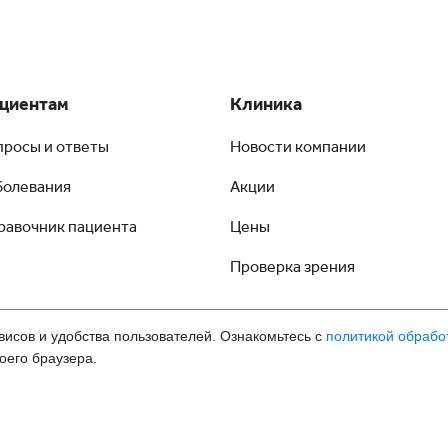
циентам
Клиника
просы и ответы
Новости компании
болевания
Акции
равочник пациента
Цены
Проверка зрения
висов и удобства пользователей. Ознакомьтесь с
политикой обрабо
оего браузера.
мология