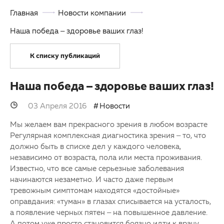
Главная
Новости компании
ОМС
Другие заболевания глаз
Наша победа – здоровье ваших глаз!
Партнерам
Детская офтальмология
К списку публикаций
Закупки
Оптика
Клуб офтальмологов
Наша победа – здоровье ваших глаз!
03 Апреля 2016
Новости
Мы желаем вам прекрасного зрения в любом возрасте
Регулярная комплексная диагностика зрения – то, что
должно быть в списке дел у каждого человека,
независимо от возраста, пола или места проживания.
Известно, что все самые серьезные заболевания
начинаются незаметно. И часто даже первым
тревожным симптомам находятся «достойные»
оправдания: «туман» в глазах списывается на усталость,
а появление черных пятен – на повышенное давление.
А потом уже просто становится боязно идти к врачу.