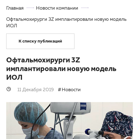
Главная
Новости компании
ОМС
Другие заболевания глаз
Офтальмохирурги 3Z имплантировали новую модель
Партнерам
Детская офтальмология
ИОЛ
Закупки
Оптика
К списку публикаций
Клуб офтальмологов
Офтальмохирурги 3Z
имплантировали новую модель
ИОЛ
11 Декабря 2019
Новости